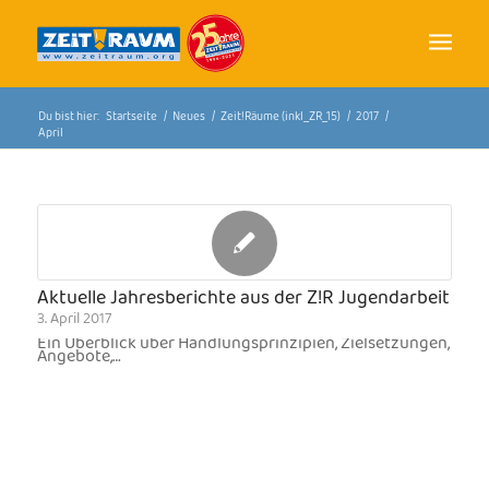
Du bist hier:
Startseite
/
Neues
/
Zeit!Räume (inkl_ZR_15)
/
2017
/
April
Aktuelle Jahresberichte aus der Z!R Jugendarbeit
3. April 2017
Ein Überblick über Handlungsprinzipien, Zielsetzungen,
Angebote,…