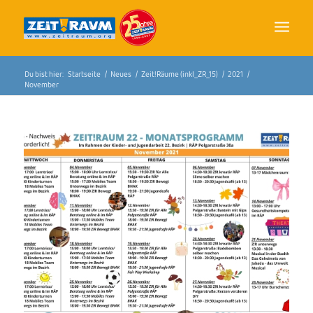
Du bist hier:
Startseite
/
Neues
/
Zeit!Räume (inkl_ZR_15)
/
2021
/
November